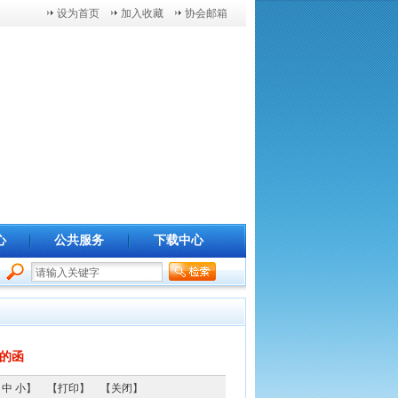
设为首页
加入收藏
协会邮箱
心
公共服务
下载中心
的函
中
小
】 【
打印
】 【
关闭
】